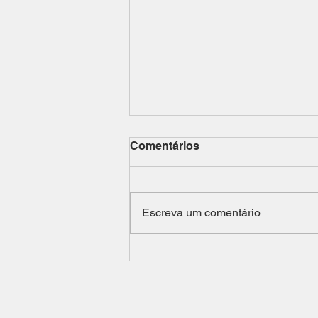
Comentários
Escreva um comentário
Protocolos de consulta na
prática: ferramenta de
mobilização de direitos das
comunidades tradicionais