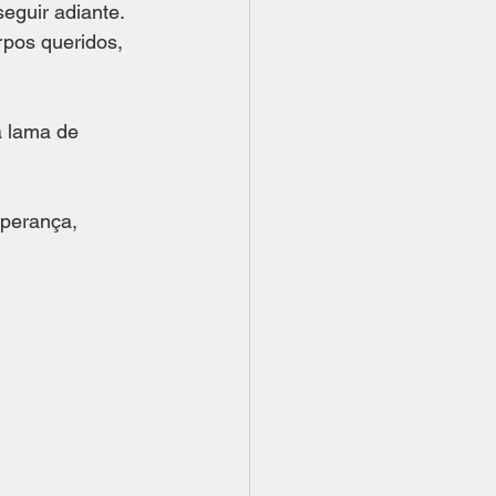
eguir adiante.
rpos queridos, 
a lama de 
perança, 