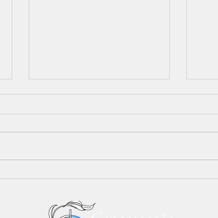
Boletim ADDISC - nº. 16 -
Conv
Ano 2025
do l
espe
saúd
para