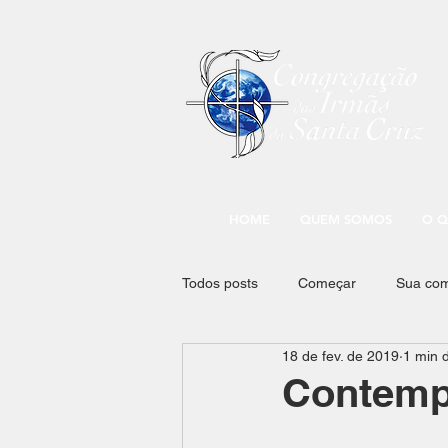
HOME
QUEM SOMOS
O Q
Todos posts
Começar
Sua co
18 de fev. de 2019
1 min d
Contemp