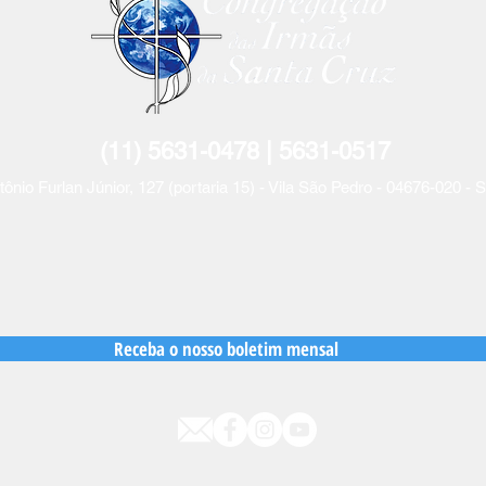
(11) 5631-0478 | 5631-
0517
tônio Furlan Jún
ior, 127 (portaria 15) - Vila São Pedro - 04676-020 -
Receba o nosso boletim mensal