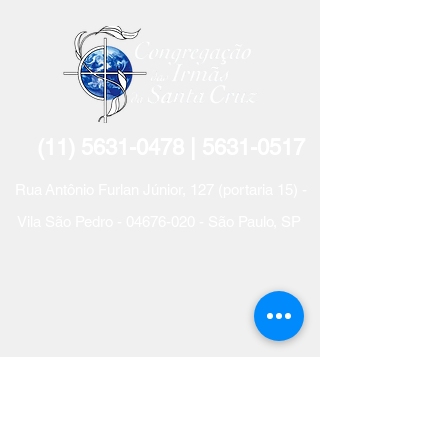
(11) 5631-0478
| 5631-
0517
R
ua
Antônio Furlan Jún
ior, 127 (portaria 15) -
Vila São Pedro -
04676-020
- São Paulo, SP
Receba o nosso boletim mensal