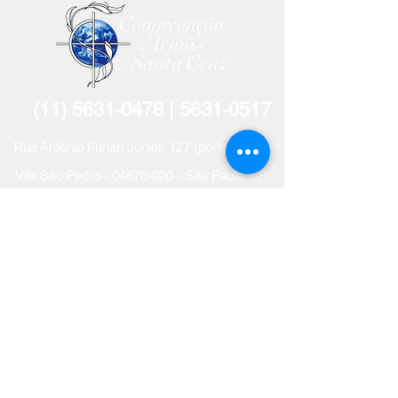
(11) 5631-0478
| 5631-
0517
R
ua
Antônio Furlan Jún
ior, 127 (portaria 15) -
Vila São Pedro -
04676-020
- São Paulo, SP
Receba o nosso boletim mensal