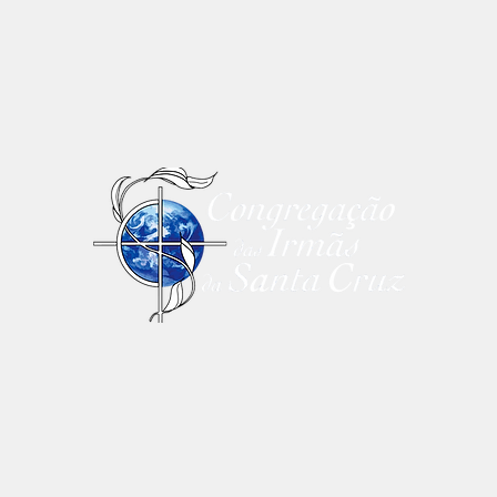
(11) 5631-0478 | 5631-
0517
tônio Furlan Jún
ior, 127 (portaria 15) - Vila São Pedro - 04676-020 -