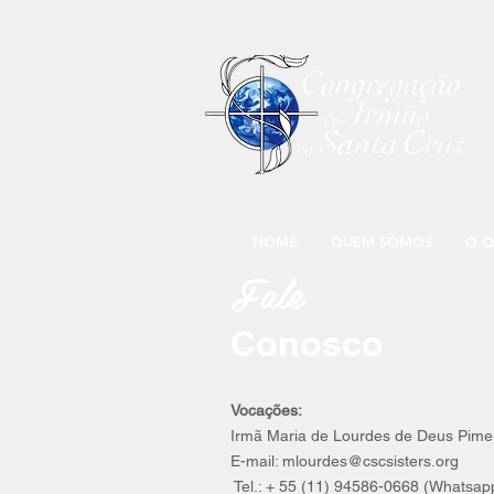
HOME
QUEM SOMOS
O Q
Fale
Conosco
Vocações:
Irmã Maria de Lourdes de Deus Pime
E-mail:
mlourdes@cscsisters.org
Tel.: + 55 (11) 94586-0668 (Whatsa