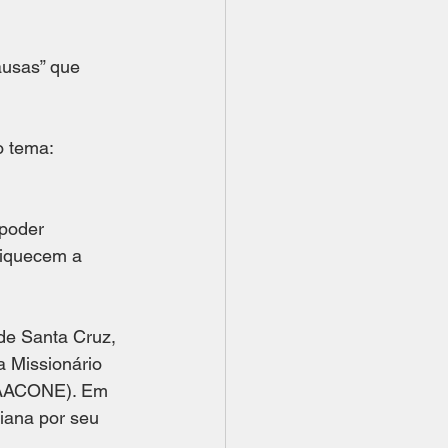
ausas” que 
 tema: 
poder 
riquecem a 
de Santa Cruz, 
a Missionário 
EAACONE). Em 
iana por seu 