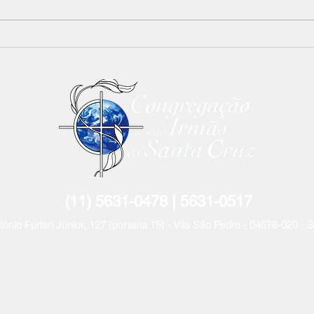
Boletim ADDISC - nº. 16 -
Conv
Ano 2025
do l
espe
saúd
para
(11) 5631-0478 | 5631-
0517
tônio Furlan Jún
ior, 127 (portaria 15) - Vila São Pedro - 04676-020 -