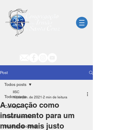
Post
Todos posts
IISC
Todos posts
19 de jan. de 2021
2 min de leitura
A vocação como
Começar
instrumento para um
Sua comunidade
mundo mais justo
Dicas para o blog