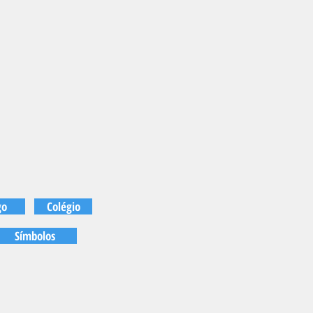
go
Colégio
Símbolos