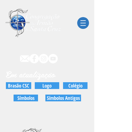
Em atualização
Brasão CSC
Logo
Colégio
Símbolos
Símbolos Antigos