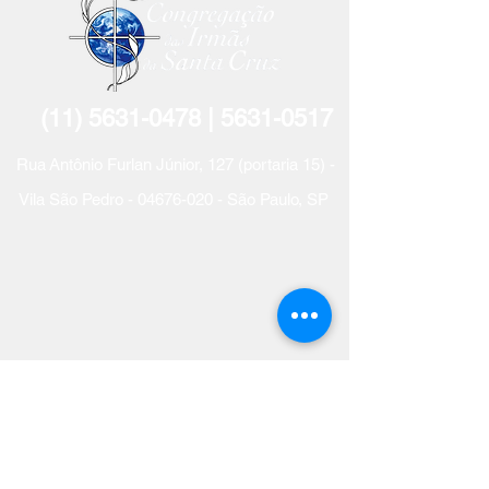
(11) 5631-0478
| 5631-
0517
R
ua
Antônio Furlan Jún
ior, 127 (portaria 15) -
Vila São Pedro -
04676-020
- São Paulo, SP
Receba o nosso boletim mensal