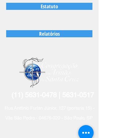
Estatuto
Relatórios
(11) 5631-0478
| 5631-
0517
R
ua
Antônio Furlan Jún
ior, 127 (portaria 15) -
Vila São Pedro -
04676-020
- São Paulo, SP