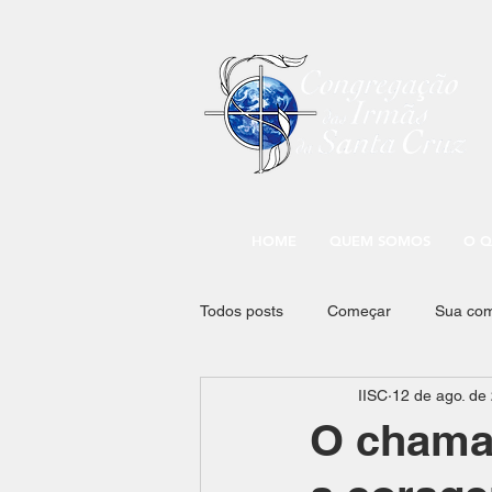
HOME
QUEM SOMOS
O Q
Todos posts
Começar
Sua co
IISC
12 de ago. de
O chama