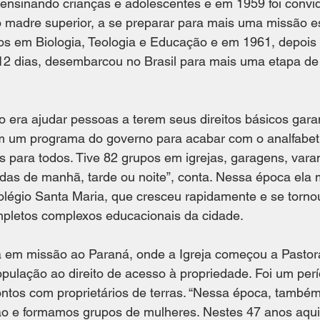
ensinando crianças e adolescentes e em 1959 foi convi
 madre superior, a se preparar para mais uma missão es
os em Biologia, Teologia e Educação e em 1961, depois
12 dias, desembarcou no Brasil para mais uma etapa de
o era ajudar pessoas a terem seus direitos básicos garan
m um programa do governo para acabar com o analfabet
para todos. Tive 82 grupos em igrejas, garagens, varan
das de manhã, tarde ou noite”, conta. Nessa época ela
olégio Santa Maria, que cresceu rapidamente e se torno
pletos complexos educacionais da cidade.
a em missão ao Paraná, onde a Igreja começou a Pastora
opulação ao direito de acesso à propriedade. Foi um per
ntos com proprietários de terras. “Nessa época, também
ção e formamos grupos de mulheres. Nestes 47 anos aqui