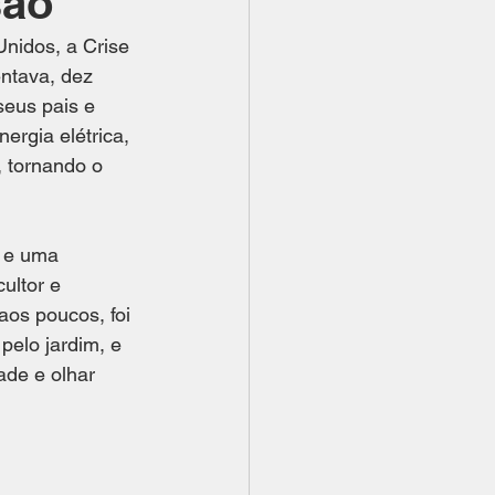
são
nidos, a Crise 
ntava, dez 
eus pais e 
rgia elétrica, 
 tornando o 
 e uma 
ultor e 
os poucos, foi 
elo jardim, e 
ade e olhar 