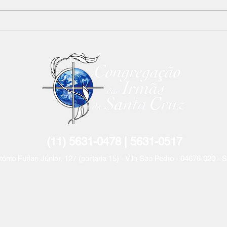
Boletim ADDISC - nº. 16 -
Conv
Ano 2025
do l
espe
saúd
para
(11) 5631-0478 | 5631-
0517
tônio Furlan Jún
ior, 127 (portaria 15) - Vila São Pedro - 04676-020 -