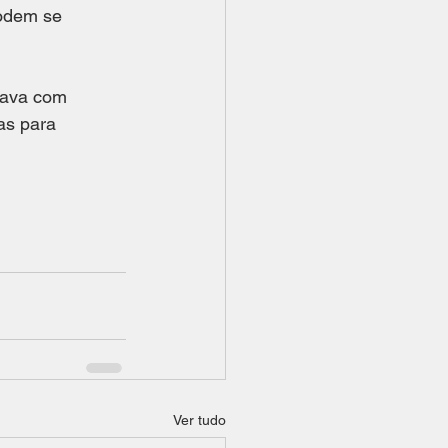
odem se 
dava com 
as para 
Ver tudo