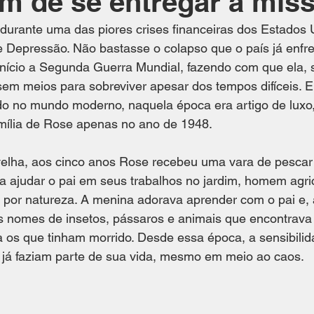
m de se entregar à mis
urante uma das piores crises financeiras dos Estados U
 Depressão. Não bastasse o colapso que o país já enfre
nício a Segunda Guerra Mundial, fazendo com que ela, s
m meios para sobreviver apesar dos tempos difíceis. Ene
do no mundo moderno, naquela época era artigo de luxo,
amília de Rose apenas no ano de 1948.
velha, aos cinco anos Rose recebeu uma vara de pescar
 ajudar o pai em seus trabalhos no jardim, homem agric
por natureza. A menina adorava aprender com o pai e, a
 nomes de insetos, pássaros e animais que encontrava p
ra os que tinham morrido. Desde essa época, a sensibilid
o já faziam parte de sua vida, mesmo em meio ao caos.