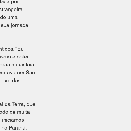
dada por 
trangeira. 
 de uma 
 sua jornada 
tidos. “Eu 
ismo e obter 
das e quintais, 
 morava em São 
u um dos 
l da Terra, que 
íodo de muita 
 iniciamos 
 no Paraná, 