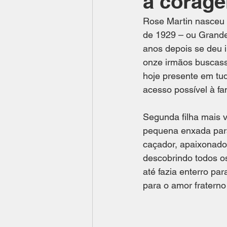
a corage
Rose Martin nasceu d
de 1929 – ou Grande
anos depois se deu i
onze irmãos buscasse
hoje presente em tu
acesso possível à f
Segunda filha mais 
pequena enxada para
caçador, apaixonado 
descobrindo todos os
até fazia enterro pa
para o amor fratern