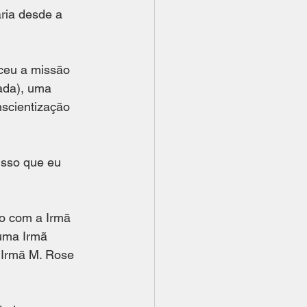
ria desde a 
ceu a missão 
ada), uma 
scientização 
isso que eu 
to com a Irmã 
 uma Irmã 
 Irmã M. Rose 