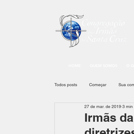
HOME
QUEM SOMOS
O Q
Todos posts
Começar
Sua co
27 de mar. de 2019
3 min 
Irmãs da
diretrize