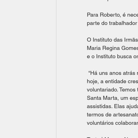
Para Roberto, é nec
parte do trabalhador
O Instituto das Irmã
Maria Regina Gomes, 
e o Instituto busca 
 “Há uns anos atrás nós tínhamos na organização da instituição um grupo muito pequeno, 
hoje, a entidade cre
voluntariado. Temos 
Santa Marta, um esp
assistidas. Elas aju
termos de artesanat
voluntários colabora