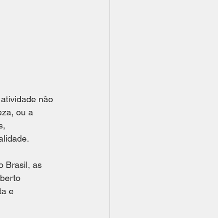
 atividade não 
za, ou a 
s, 
alidade.
 Brasil, as 
berto 
ta e 