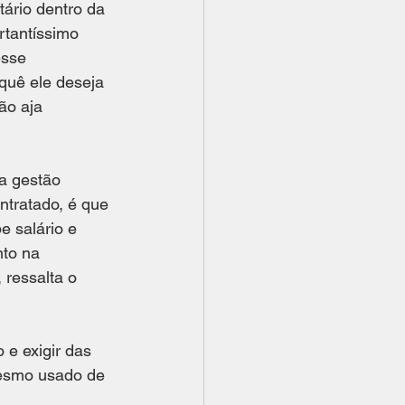
ário dentro da 
rtantíssimo 
esse 
quê ele deseja 
ão aja 
a gestão 
ntratado, é que 
 salário e 
to na 
 ressalta o 
 e exigir das 
mesmo usado de 