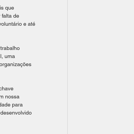
is que 
falta de 
oluntário e até 
trabalho 
l, uma 
organizações 
 chave 
em nossa 
idade para 
 desenvolvido 